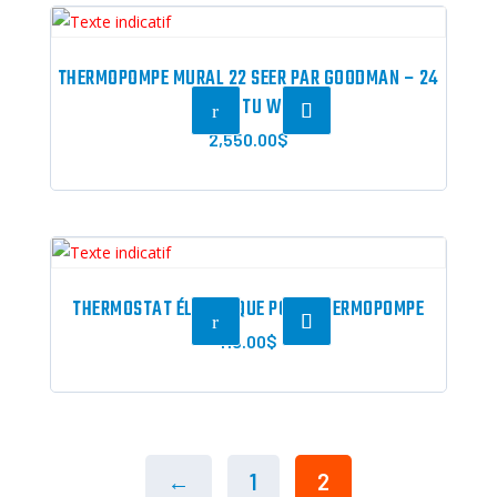
THERMOPOMPE MURAL 22 SEER PAR GOODMAN – 24
000 BTU WIFI
r
2,550.00
$
THERMOSTAT ÉLECTRIQUE POUR THERMOPOMPE
r
119.00
$
←
1
2