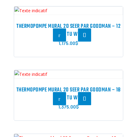
était :
est :
1,499.99$.
1,230.00$.
THERMOPOMPE MURAL 20 SEER PAR GOODMAN – 12
000 BTU WIFI
r
1,175.00
$
THERMOPOMPE MURAL 20 SEER PAR GOODMAN – 18
000 BTU WIFI
r
1,375.00
$