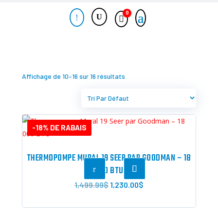
0
!
Panier
Affichage de 10–16 sur 16 résultats
-18% DE RABAIS
THERMOPOMPE MURAL 19 SEER PAR GOODMAN – 18
r
000 BTU
Le
Le
1,499.99
$
1,230.00
$
prix
prix
initial
actuel