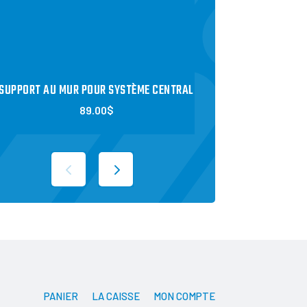
SUPPORT AU MUR POUR SYSTÈME CENTRAL
SUPPORT AU SOL POU
89.00
$
119.
PANIER
LA CAISSE
MON COMPTE