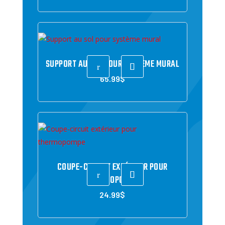
SUPPORT AU SOL POUR SYSTÈME MURAL
r
65.99
$
COUPE-CIRCUIT EXTÉRIEUR POUR
r
THERMOPOMPE
24.99
$