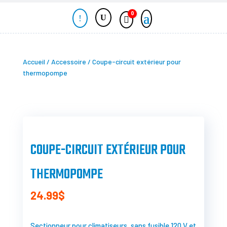
0
!
Panier
Accueil
/
Accessoire
/ Coupe-circuit extérieur pour
thermopompe
COUPE-CIRCUIT EXTÉRIEUR POUR
THERMOPOMPE
24.99
$
Sectionneur pour climatiseurs, sans fusible 120 V et