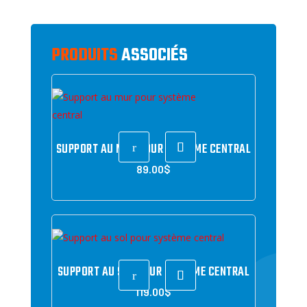
PRODUITS
ASSOCIÉS
SUPPORT AU MUR POUR SYSTÈME CENTRAL
r
89.00
$
SUPPORT AU SOL POUR SYSTÈME CENTRAL
r
119.00
$