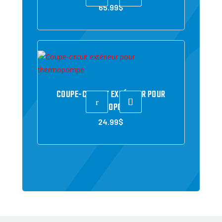
65.99
$
COUPE-CIRCUIT EXTÉRIEUR POUR
r
THERMOPOMPE
24.99
$