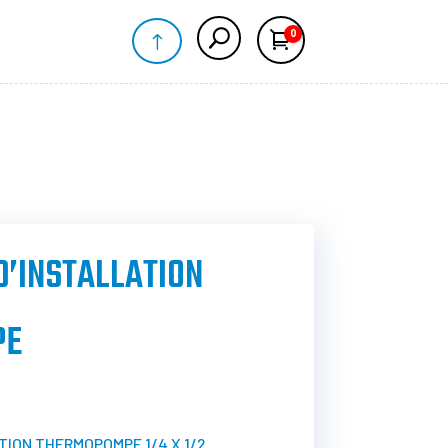
0
!
Panier
D’INSTALLATION
PE
TION THERMOPOMPE 1/4 X 1/2