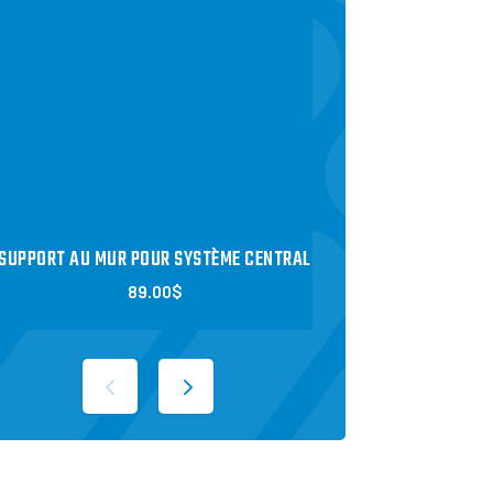
SUPPORT AU MUR POUR SYSTÈME CENTRAL
SUPPORT AU SOL POU
89.00
$
119.