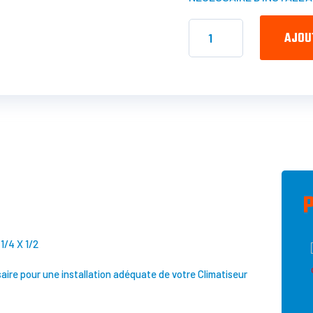
QUANTITÉ
AJOU
DE
NÉCESSAIRE
D'INSTALLATION
THERMOPOMPE
/4 X 1/2
aire pour une installation adéquate de votre Climatiseur